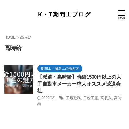
K・T期間工ブログ
HOME
>
高時給
高時給
期間工・派遣工の働き方
【派遣・高時給】時給1500円以上の大
手自動車メーカー求人オススメ派遣会
社
2022/6/1
工場勤務
,
日総工産
,
高収入
,
高時
給